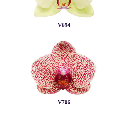
V694
V706