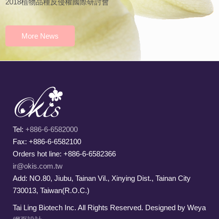
2018植物品種反侵權國際研討會
More News
Tel:
+886-6-6582000
Fax: +886-6-6582100
Orders hot line: +886-6-6582366
ir@okis.com.tw
Add: NO.80, Jiubu, Tainan Vil., Xinying Dist., Tainan City
730013, Taiwan(R.O.C.)
Tai Ling Biotech Inc. All Rights Reserved. Designed by Weya