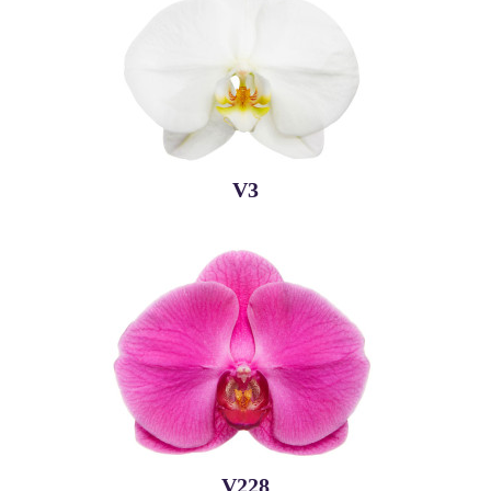
V3
V228